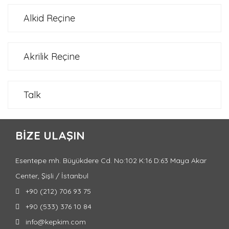
Alkid Reçine
Akrilik Reçine
Talk
BIZE ULAŞIN
Esentepe mh. Büyükdere Cd. No:102 K:16 D:63 Maya Akar
Center, Şişli / İstanbul
+90 (212) 706 93 75
+90 (533) 376 10 84
info@kepkim.com